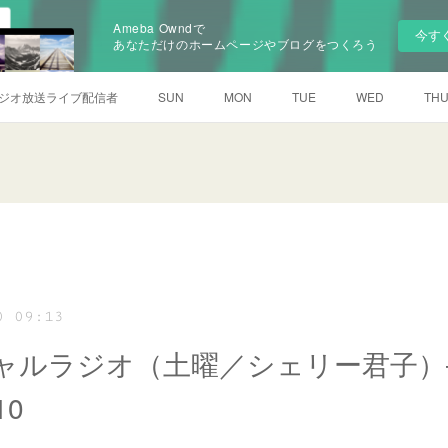
Ameba Owndで
今す
あなただけのホームページやブログをつくろう
ジオ放送ライブ配信者
SUN
MON
TUE
WED
TH
0 09:13
ャルラジオ（土曜／シェリー君子）―
10