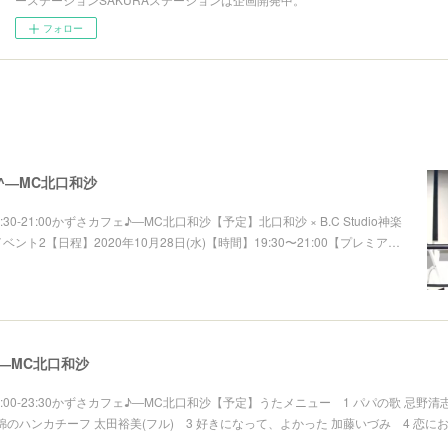
フォロー
^―MC北口和沙
火)19:30-21:00かずさカフェ♪―MC北口和沙【予定】北口和沙 × B.C Studio神楽
ント2【日程】2020年10月28日(水)【時間】19:30〜21:00【プレミア…
―MC北口和沙
(火)22:00-23:30かずさカフェ♪―MC北口和沙【予定】うたメニュー 1 パパの歌 忌野清志
bsp;木綿のハンカチーフ 太田裕美(フル) 3 好きになって、よかった 加藤いづみ 4 恋