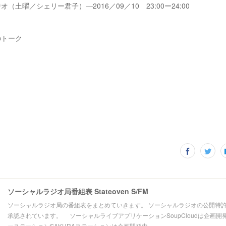
（土曜／シェリー君子）―2016／09／10 23:00ー24:00
のトーク
ソーシャルラジオ局番組表 Stateoven S/FM
ソーシャルラジオ局の番組表をまとめていきます。 ソーシャルラジオの公開特
承認されています。 ソーシャルライブアプリケーションSoupCloudは企画開
ーステーションSAKURAステーションは企画開発中。