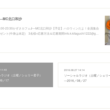
―MC北口和沙
(火)22:00-23:30かずさカフェ♪―MC北口和沙【予定】ハロウィンだよ！全員集合
ント(中身は未定) 3名様○応募方法＆応募期間info.k.kitaguchi1222@g…
 11:40
2016.08.27 14:14
ルラジオ（土曜／シェリー君子）
ソーシャルラジオ（土曜／シェリ
09／17
―2016／08／27